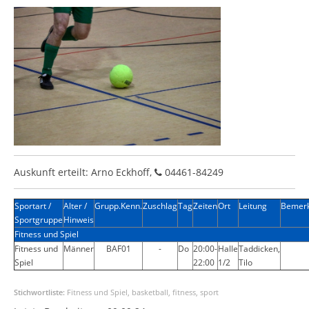
Auskunft erteilt: Arno Eckhoff,
04461-84249
Sportart /
Alter /
Grupp.Kenn.
Zuschlag
Tag
Zeiten
Ort
Leitung
Bemer
Sportgruppe
Hinweis
Fitness und Spiel
Fitness und
Männer
BAF01
-
Do
20:00-
Halle
Taddicken,
Spiel
22:00
1/2
Tilo
Stichwortliste:
Fitness und Spiel, basketball, fitness, sport